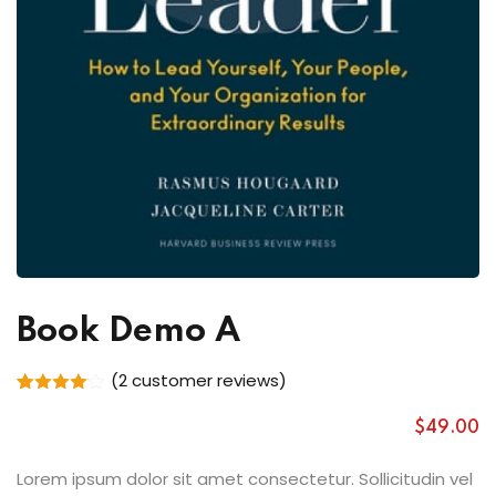
Book Demo A
(
2
customer reviews)
Rated
2
4.00
out
$
49
.00
of 5
based
on
Lorem ipsum dolor sit amet consectetur. Sollicitudin vel
customer