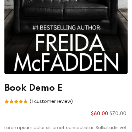
Book Demo E
(
1
customer review)
Rated
1
5.00
out of 5
$
60
.00
$
70
.00
based on
customer
rating
Lorem ipsum dolor sit amet consectetur. Sollicitudin vel