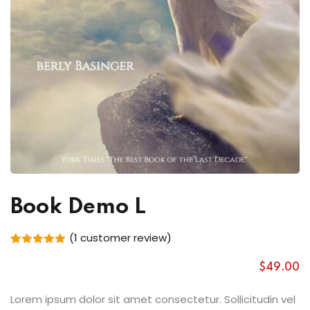
Book Demo L
(
1
customer review)
Rated
1
5.00
out of 5
$
49
.00
based on
customer
rating
Lorem ipsum dolor sit amet consectetur. Sollicitudin vel